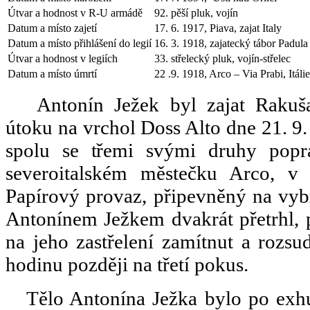
Útvar a hodnost v R-U armádě
92. pěší pluk, vojín
Datum a místo zajetí
17. 6. 1917, Piava, zajat Italy
Datum a místo přihlášení do legií
16. 3. 1918, zajatecký tábor Padula
Útvar a hodnost v legiích
33. střelecký pluk, vojín-střelec
Datum a místo úmrtí
22 .9. 1918, Arco – Via Prabi, Itálie
Antonín Ježek byl zajat Rakuša
útoku na vrchol Doss Alto dne 21. 9.
spolu se třemi svými druhy popr
severoitalském městečku Arco, v 
Papírový provaz, připevněný na vyb
Antonínem Ježkem dvakrát přetrhl, 
na jeho zastřelení zamítnut a rozs
hodinu později na třetí pokus.
Tělo Antonína Ježka bylo po exh