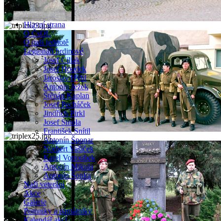
Hlavní strana
O ČsOL
O naší jednotě
Legionáři hrdinové
Josef Ciliak
Josef Houdek
Jaroslav Hýbl
Antonín Ježek
Štěpán Kaplan
Josef Pecháček
Jindřich Pirkl
Josef Smola
František Snítil
Antonín Šponar
Norbert Vašíček
Karel Votroubek
Antonín Mikula
Antonín Šonka
Naši veteráni
Akce
Galerie
Pomníky a památníky
Kalendář akcí