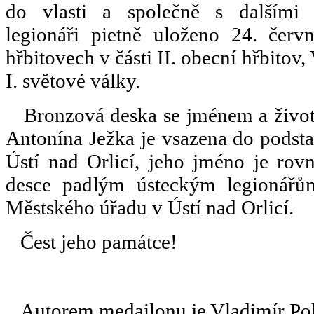
do vlasti a společně s dalšími 
legionáři pietně uloženo 24. čer
hřbitovech v části II. obecní hřbitov
I. světové války.
Bronzová deska se jménem a životo
Antonína Ježka je vsazena do podst
Ústí nad Orlicí, jeho jméno je ro
desce padlým ústeckým legionářů
Městského úřadu v Ústí nad Orlicí.
Čest jeho památce!
Autorem medailonu je Vladimír Po