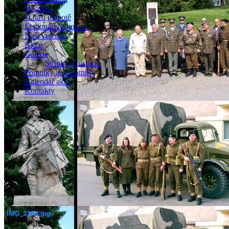
O ČsOL
O naší jednotě
Legionáři hrdinové
Naši veteráni
Akce
Galerie
Střípky z historie
Pomníky a památníky
Kalendář akcí
Kontakty
IMG_2164.jpg
Říj 27, 2017