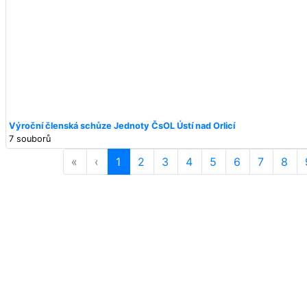
Výroční členská schůze Jednoty ČsOL Ústí nad Orlicí
7 souborů
«
‹
1
2
3
4
5
6
7
8