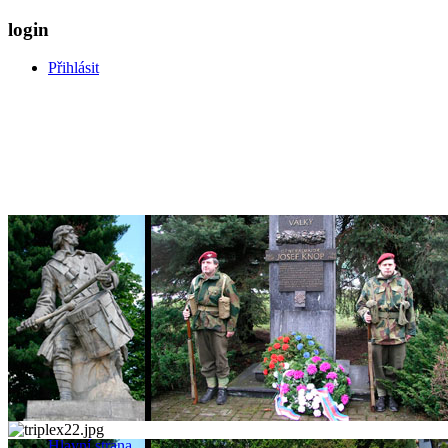
login
Přihlásit
Hlavní strana