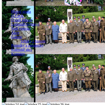
Hlavní strana
O ČsOL
O naší jednotě
Legionáři hrdinové
Naši veteráni
Akce
Galerie
Střípky z historie
Pomníky a památníky
Kalendář akcí
Kontakty